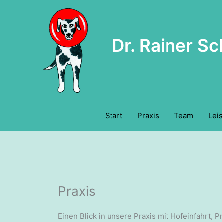
Zum
Inhalt
springen
Dr. Rainer Sc
Start
Praxis
Team
Lei
Praxis
Einen Blick in unsere Praxis mit Hofeinfahrt